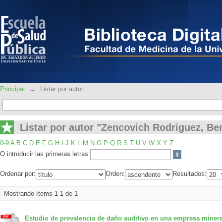
Listar por autor "Zencovich Rodriguez
Principal
→
Listar por autor
Listar por autor "Zencovich Rodriguez, Be
0-9
A
B
C
D
E
F
G
H
I
J
K
L
M
N
O
P
Q
R
S
T
U
V
W
X
Y
Z
O introducir las primeras letras:
Ordenar por:
Orden:
Resultados:
Mostrando ítems 1-1 de 1
Estudio de prevalencia de daño auditivo en una empresa minera