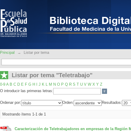
Listar por tema "Teletrabajo"
Principal
→
Listar por tema
Listar por tema "Teletrabajo"
0-9
A
B
C
D
E
F
G
H
I
J
K
L
M
N
O
P
Q
R
S
T
U
V
W
X
Y
Z
O introducir las primeras letras:
Ordenar por:
Orden:
Resultados:
Mostrando ítems 1-1 de 1
Caracterización de Teletrabajadores en empresas de la Región M