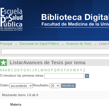
ListarAvances de Tesis por tema
Principal
→
Doctorado en Salud Pública
→
Avances de Tesis
→
Listar
ListarAvances de Tesis por tema
0-9
A
B
C
D
E
F
G
H
I
J
K
L
M
N
O
P
Q
R
S
T
U
V
W
X
Y
Z
O introducir las primeras letras:
Orden:
Resultados:
Mostrando ítems 1-6 de 6
Materia