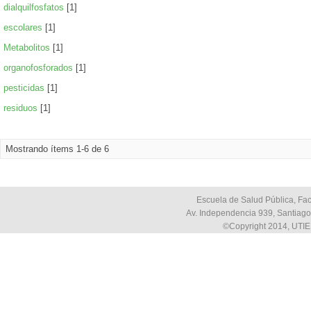
dialquilfosfatos
[1]
escolares
[1]
Metabolitos
[1]
organofosforados
[1]
pesticidas
[1]
residuos
[1]
Mostrando ítems 1-6 de 6
Escuela de Salud Pública, Fac
Av. Independencia 939, Santiago,
©Copyright 2014, UTIE