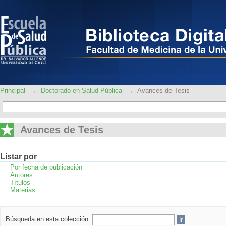
Avances de Tesis
Principal
→
Doctorado en Salud Pública
→
Avances de Tesis
Avances de Tesis
Listar por
Por fecha de publicación
Autores
Títulos
Materias
Búsqueda en esta colección: