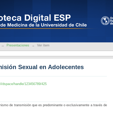
misión Sexual en Adolecentes
→
Presentaciones
→
Ver ítem
misión Sexual en Adolecentes
le.cl/dspace/handle/123456789/425
anismo de transmisión que es predominante o exclusivamente a través de