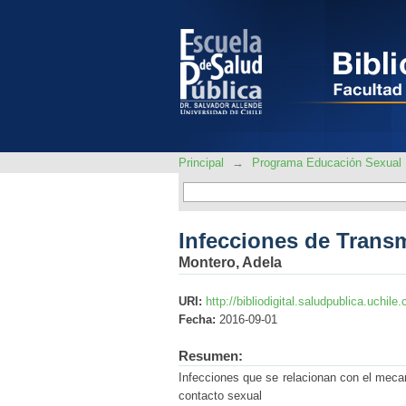
Infecciones de Trans
Principal
→
Programa Educación Sexual
Infecciones de Trans
Montero, Adela
URI:
http://bibliodigital.saludpublica.uchi
Fecha:
2016-09-01
Resumen:
Infecciones que se relacionan con el mec
contacto sexual