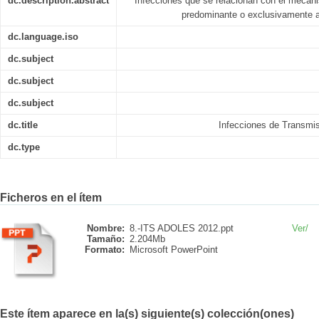
dc.description.abstract
Infecciones que se relacionan con el mecan
predominante o exclusivamente a
dc.language.iso
dc.subject
dc.subject
dc.subject
dc.title
Infecciones de Transmi
dc.type
Ficheros en el ítem
Nombre:
8.-ITS ADOLES 2012.ppt
Ver/
Tamaño:
2.204Mb
Formato:
Microsoft PowerPoint
Este ítem aparece en la(s) siguiente(s) colección(ones)