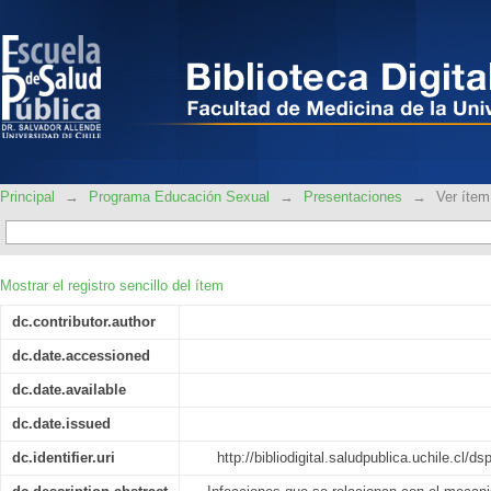
Infecciones de Transmisión Sexual en
Principal
→
Programa Educación Sexual
→
Presentaciones
→
Ver ítem
Mostrar el registro sencillo del ítem
dc.contributor.author
dc.date.accessioned
dc.date.available
dc.date.issued
dc.identifier.uri
http://bibliodigital.saludpublica.uchile.cl