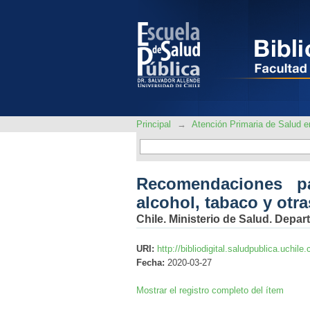
Recomendaciones para
en el contexto de CO
Principal
→
Atención Primaria de Salud
Recomendaciones p
alcohol, tabaco y otr
Chile. Ministerio de Salud. Depa
URI:
http://bibliodigital.saludpublica.uchi
Fecha:
2020-03-27
Mostrar el registro completo del ítem