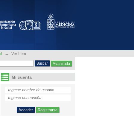
tabaco y otras drogas
al
→
Ver ítem
Avanzada
Mi cuenta
Registrarse