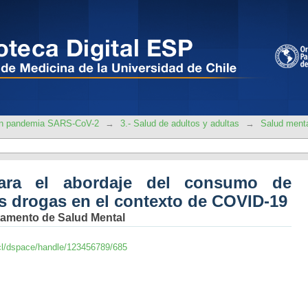
 el abordaje del consumo de alcohol, 
VID-19
 en pandemia SARS-CoV-2
→
3.- Salud de adultos y adultas
→
Salud ment
ara el abordaje del consumo de
as drogas en el contexto de COVID-19
rtamento de Salud Mental
le.cl/dspace/handle/123456789/685