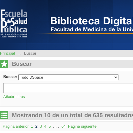
Buscar
Principal
→
Buscar
Buscar
Buscar:
Añadir filtros
Mostrando 10 de un total de 635 resultado
Página anterior
1
2
3
4
5
. . .
64
Página siguiente