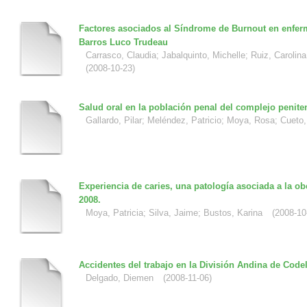
Factores asociados al Síndrome de Burnout en enferm
Barros Luco Trudeau
Carrasco, Claudia
;
Jabalquinto, Michelle
;
Ruiz, Carolina
(
2008-10-23
)
Salud oral en la población penal del complejo penite
Gallardo, Pilar
;
Meléndez, Patricio
;
Moya, Rosa
;
Cueto,
Experiencia de caries, una patología asociada a la ob
2008.
Moya, Patricia
;
Silva, Jaime
;
Bustos, Karina
(
2008-10
Accidentes del trabajo en la División Andina de Codel
Delgado, Diemen
(
2008-11-06
)