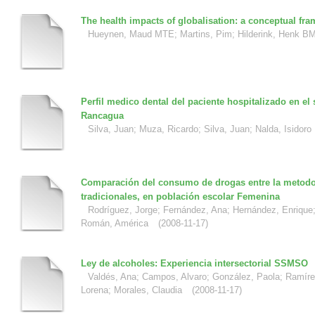
The health impacts of globalisation: a conceptual fr
Hueynen, Maud MTE
;
Martins, Pim
;
Hilderink, Henk B
Perfil medico dental del paciente hospitalizado en el
Rancagua
Silva, Juan
;
Muza, Ricardo
;
Silva, Juan
;
Nalda, Isidoro
Comparación del consumo de drogas entre la metodo
tradicionales, en población escolar Femenina
Rodríguez, Jorge
;
Fernández, Ana
;
Hernández, Enrique
Román, América
(
2008-11-17
)
Ley de alcoholes: Experiencia intersectorial SSMSO
Valdés, Ana
;
Campos, Alvaro
;
González, Paola
;
Ramíre
Lorena
;
Morales, Claudia
(
2008-11-17
)