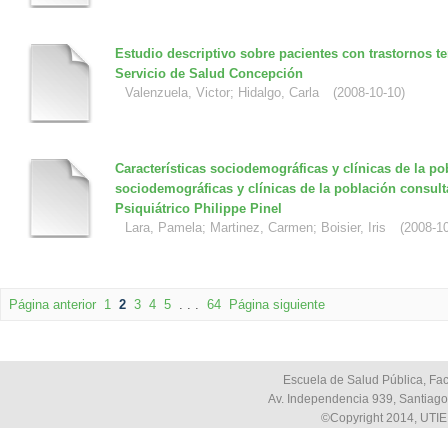
Estudio descriptivo sobre pacientes con trastornos 
Servicio de Salud Concepción
Valenzuela, Victor
;
Hidalgo, Carla
(
2008-10-10
)
Características sociodemográficas y clínicas de la po
sociodemográficas y clínicas de la población consult
Psiquiátrico Philippe Pinel
Lara, Pamela
;
Martinez, Carmen
;
Boisier, Iris
(
2008-1
Página anterior
1
2
3
4
5
. . .
64
Página siguiente
Escuela de Salud Pública, Fac
Av. Independencia 939, Santiago,
©Copyright 2014, UTIE