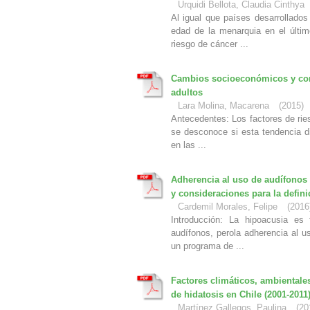
Urquidi Bellota, Claudia Cinthya
Al igual que países desarrollados
edad de la menarquia en el últi
riesgo de cáncer ...
Cambios socioeconómicos y conc
adultos
Lara Molina, Macarena
(
2015
)
Antecedentes: Los factores de rie
se desconoce si esta tendencia di
en las ...
Adherencia al uso de audífonos 
y consideraciones para la defin
Cardemil Morales, Felipe
(
2016
Introducción: La hipoacusia es
audífonos, perola adherencia al u
un programa de ...
Factores climáticos, ambiental
de hidatosis en Chile (2001-2011
Martínez Gallegos, Paulina
(
20