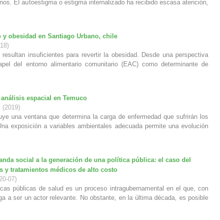
os. El autoestigma o estigma internalizado ha recibido escasa atención,
 y obesidad en Santiago Urbano, chile
18
)
s resultan insuficientes para revertir la obesidad. Desde una perspectiva
papel del entorno alimentario comunitario (EAC) como determinante de
análisis espacial en Temuco
(
2019
)
tuye una ventana que determina la carga de enfermedad que sufrirán los
 Una exposición a variables ambientales adecuada permite una evolución
nda social a la generación de una política pública: el caso del
s y tratamientos médicos de alto costo
20-07
)
ticas públicas de salud es un proceso intragubernamental en el que, con
ega a ser un actor relevante. No obstante, en la última década, es posible