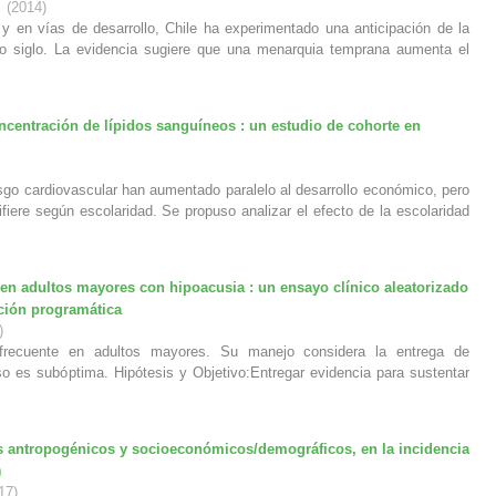
(
2014
)
 y en vías de desarrollo, Chile ha experimentado una anticipación de la
mo siglo. La evidencia sugiere que una menarquia temprana aumenta el
entración de lípidos sanguíneos : un estudio de cohorte en
sgo cardiovascular han aumentado paralelo al desarrollo económico, pero
fiere según escolaridad. Se propuso analizar el efecto de la escolaridad
en adultos mayores con hipoacusia : un ensayo clínico aleatorizado
ición programática
)
 frecuente en adultos mayores. Su manejo considera la entrega de
so es subóptima. Hipótesis y Objetivo:Entregar evidencia para sustentar
es antropogénicos y socioeconómicos/demográficos, en la incidencia
)
17
)