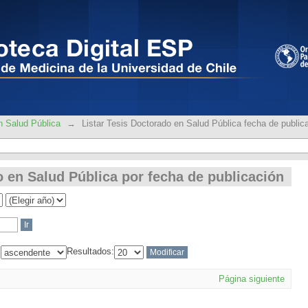
o en Salud Pública por fecha de public
n Salud Pública
→
Listar Tesis Doctorado en Salud Pública fecha de public
o en Salud Pública por fecha de publicación
:
Resultados:
Página siguiente