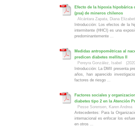
Efecto de la hipoxia hipobárica 
(psa) de mineros chilenos
Alcántara Zapata, Diana Elizabe
Introducción: Los efectos de la hi
intermitente (HHCI) es una expos
predominantemente ...
Medidas antropométricas al nace
predicen diabetes mellitus II
Pereyra González, Isabel
(
2020
Introducción: La DMII presenta pr
años, han aparecido investigaci
factores de riesgo ...
Factores sociales y organizacio
diabetes tipo 2 en la Atención 
Pesse Sorensen, Karen Andrea
Antecedentes: Para la Organizaci
internacional es enfocar los esfue
en otros ...