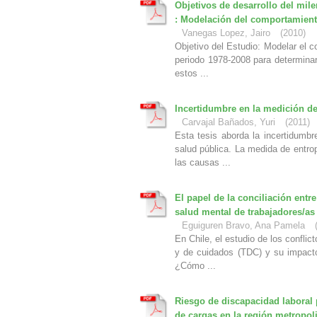
Objetivos de desarrollo del mile
: Modelación del comportamient
Vanegas Lopez, Jairo
(
2010
)
Objetivo del Estudio: Modelar el c
periodo 1978-2008 para determinar
estos ...
Incertidumbre en la medición d
Carvajal Bañados, Yuri
(
2011
)
Esta tesis aborda la incertidumbr
salud pública. La medida de entro
las causas ...
El papel de la conciliación entr
salud mental de trabajadores/as
Eguiguren Bravo, Ana Pamela
En Chile, el estudio de los conflic
y de cuidados (TDC) y su impacto
¿Cómo ...
Riesgo de discapacidad laboral
de cargas en la región metropol