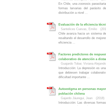
En Chile, una zoonosis parasitari
formas larvarias del parásito 
distribución a nivel ...
Evaluación de la eficiencia técn
Santelices Cuevas, Emilio
(
20
Chile avanza hacia un sistema de
resaltando el desarrollo de mejor
eficiencia ...
Factores predictores de respues
colaborativo de atención a dista
Guajardo Tobar, Viviana Alejandr
Introducción: La depresión es un
que debiesen trabajar colaborat
dificultad importante ...
Autoestigma en personas mayore
población chilena
Gajardo Jáuregui, Jean
(
2018
)
Introducción: Las diversas forma