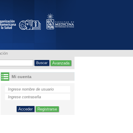
ación
ación
Avanzada
Mi cuenta
Registrarse